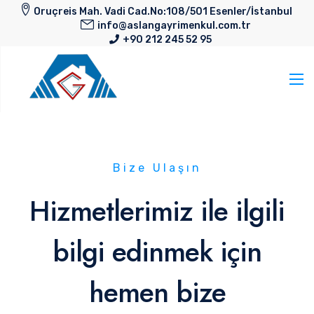
Oruçreis Mah. Vadi Cad.No:108/501 Esenler/İstanbul
info@aslangayrimenkul.com.tr
+90 212 245 52 95
Bize Ulaşın
Hizmetlerimiz ile ilgili
bilgi edinmek için
hemen bize